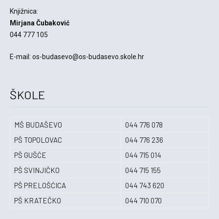
Knjižnica:
Mirjana Čubaković
044 777 105
E-mail: os-budasevo@os-budasevo.skole.hr
ŠKOLE
MŠ BUDAŠEVO
044 776 078
PŠ TOPOLOVAC
044 776 236
PŠ GUŠĆE
044 715 014
PŠ SVINJIČKO
044 715 155
PŠ PRELOŠĆICA
044 743 620
PŠ KRATEČKO
044 710 070