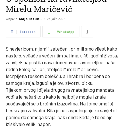
Mirelu Maričević
Objavio
Maja Bezuk
-
5. veljače 2026.
Facebook
WhatsApp
S nevjericom, nijemi i zatečeni, primili smo vijest kako
nas je 5. veljače u večernjim satima, u 49. godini života,
zauvijek napustila naša donedavna ravnateljica, naša
radna kolegica i prijateljica Mirela Maričević.
Iscrpljena teškom bolešću, ali hrabra i borbena do
samoga kraja, izgubila je ovu životnu bitku.
Tijekom prvog i dijela drugog ravnateljskog mandata
vodila je našu školu kako je najbolje mogla i znala
suočavajući se s brojnim izazovima. Na tome smo joj
beskrajno zahvalni. Bila je na raspolaganju za savjete i
pomoć do samoga kraja, čak i onda kada je to od nje
iziskivalo veliki napor.