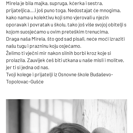
Mirela je bila majka, supruga, kćerka i sestra,
prijateljica….i još puno toga. Nedostajat će mnogima,
kako nama u kolektivu koji smo vjerovali u njezin
oporavak i povratak u školu, tako još više svojoj obitelji s
kojom suosjećamo u ovim preteškim trenucima.
Draga naša Mirela, što god sad pisali, neće moći izraziti
našu tugu i prazninu koju osjećamo.
Želimo ti vječni mir nakon silnih borbi kroz koje si
prolazila. Zauvijek ćeš biti utkana u naše misli i molitve,
jer ti si jedna od nas.
Tvoji kolege i prijatelji iz Osnovne škole Budaševo-
Topolovac-Gušće
.
.