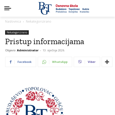
Naslovnica
Nekategorizirano
Nekategorizirano
Pristup informacijama
Objavio
Administrator
-
13. siječnja 2026.
Facebook
WhatsApp
Viber