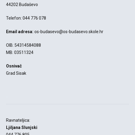
44202 Budaševo
Telefon: 044 776 078
Email adresa:
os-budasevo@os-budasevo.skole.hr
OIB: 54314584088
MB: 03511324
Osnivač
Grad Sisak
-
Ravnateljica:
Ljiljana Slunjski
044 776 805