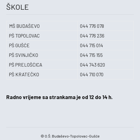
ŠKOLE
MŠ BUDAŠEVO
044 776 078
PŠ TOPOLOVAC
044 776 236
PŠ GUŠĆE
044 715 014
PŠ SVINJIČKO
044 715 155
PŠ PRELOŠĆICA
044 743 620
PŠ KRATEČKO
044 710 070
Radno vrijeme sa strankama je od 12 do 14 h.
© O.Š. Budaševo-Topolovac-Gušće