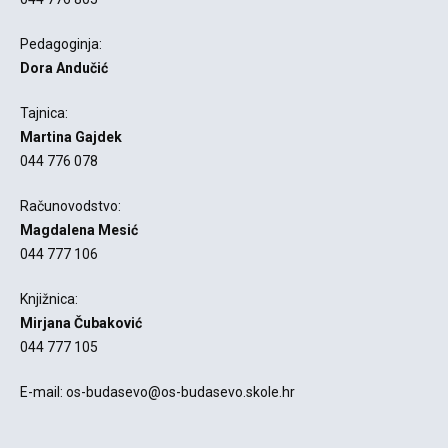
Pedagoginja:
Dora Andučić
Tajnica:
Martina Gajdek
044 776 078
Računovodstvo:
Magdalena Mesić
044 777 106
Knjižnica:
Mirjana Čubaković
044 777 105
E-mail: os-budasevo@os-budasevo.skole.hr