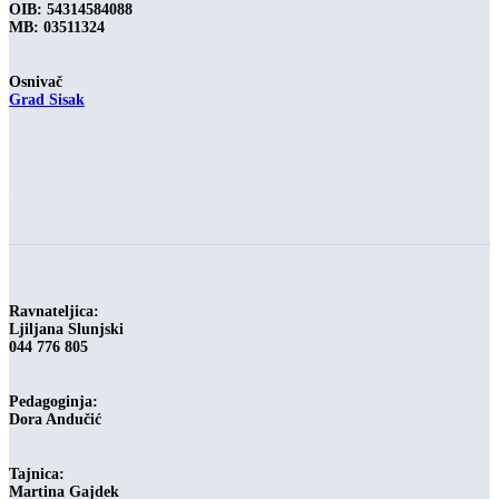
OIB: 54314584088
MB: 03511324
Osnivač
Grad Sisak
-
Ravnateljica:
Ljiljana Slunjski
044 776 805
Pedagoginja:
Dora Andučić
Tajnica:
Martina Gajdek