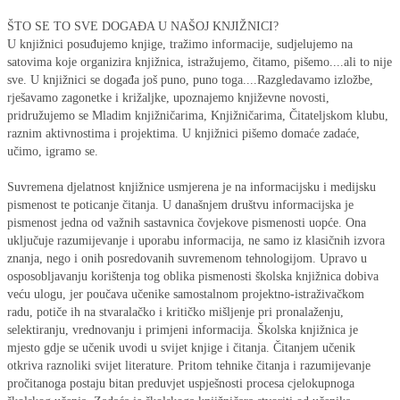
ŠTO SE TO SVE DOGAĐA U NAŠOJ KNJIŽNICI?
U knjižnici posuđujemo knjige, tražimo informacije, sudjelujemo na
satovima koje organizira knjižnica, istražujemo, čitamo, pišemo....ali to nije
sve. U knjižnici se događa još puno, puno toga....Razgledavamo izložbe,
rješavamo zagonetke i križaljke, upoznajemo književne novosti,
pridružujemo se Mladim knjižničarima, Knjižničarima, Čitateljskom klubu,
raznim aktivnostima i projektima. U knjižnici pišemo domaće zadaće,
učimo, igramo se.
Suvremena djelatnost knjižnice usmjerena je na informacijsku i medijsku
pismenost te poticanje čitanja. U današnjem društvu informacijska je
pismenost jedna od važnih sastavnica čovjekove pismenosti uopće. Ona
uključuje razumijevanje i uporabu informacija, ne samo iz klasičnih izvora
znanja, nego i onih posredovanih suvremenom tehnologijom. Upravo u
osposobljavanju korištenja tog oblika pismenosti školska knjižnica dobiva
veću ulogu, jer poučava učenike samostalnom projektno-istraživačkom
radu, potiče ih na stvaralačko i kritičko mišljenje pri pronalaženju,
selektiranju, vrednovanju i primjeni informacija. Školska knjižnica je
mjesto gdje se učenik uvodi u svijet knjige i čitanja. Čitanjem učenik
otkriva raznoliki svijet literature. Pritom tehnike čitanja i razumijevanje
pročitanoga postaju bitan preduvjet uspješnosti procesa cjelokupnoga