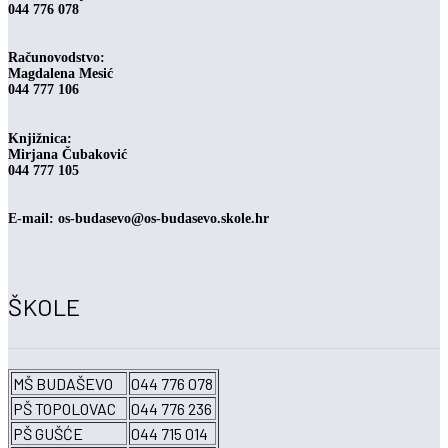
044 776 078
Računovodstvo:
Magdalena Mesić
044 777 106
Knjižnica:
Mirjana Čubaković
044 777 105
E-mail: os-budasevo@os-budasevo.skole.hr
ŠKOLE
MŠ BUDAŠEVO
044 776 078
PŠ TOPOLOVAC
044 776 236
PŠ GUŠĆE
044 715 014