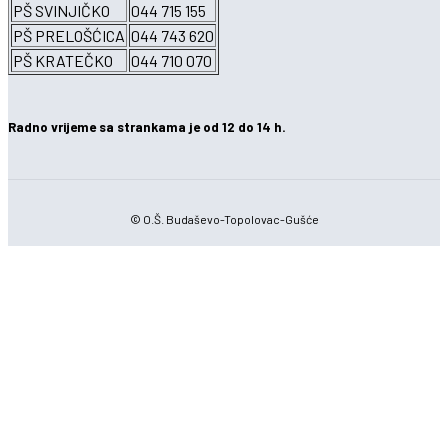
PŠ SVINJIČKO
044 715 155
PŠ PRELOŠĆICA
044 743 620
PŠ KRATEČKO
044 710 070
Radno vrijeme sa strankama je od 12 do 14 h.
© O.Š. Budaševo-Topolovac-Gušće