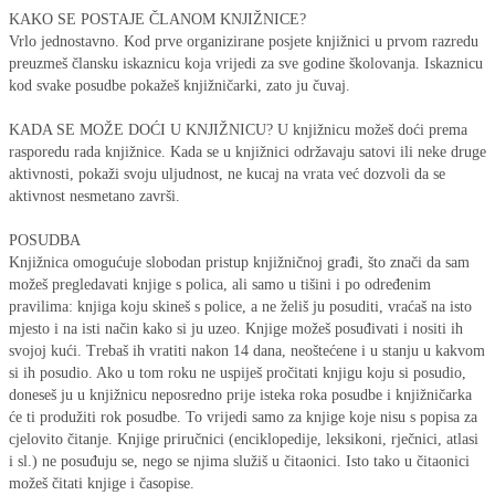
KAKO SE POSTAJE ČLANOM KNJIŽNICE?
Vrlo jednostavno. Kod prve organizirane posjete knjižnici u prvom razredu
preuzmeš člansku iskaznicu koja vrijedi za sve godine školovanja. Iskaznicu
kod svake posudbe pokažeš knjižničarki, zato ju čuvaj.
KADA SE MOŽE DOĆI U KNJIŽNICU? U knjižnicu možeš doći prema
rasporedu rada knjižnice. Kada se u knjižnici održavaju satovi ili neke druge
aktivnosti, pokaži svoju uljudnost, ne kucaj na vrata već dozvoli da se
aktivnost nesmetano završi.
POSUDBA
Knjižnica omogućuje slobodan pristup knjižničnoj građi, što znači da sam
možeš pregledavati knjige s polica, ali samo u tišini i po određenim
pravilima: knjiga koju skineš s police, a ne želiš ju posuditi, vraćaš na isto
mjesto i na isti način kako si ju uzeo. Knjige možeš posuđivati i nositi ih
svojoj kući. Trebaš ih vratiti nakon 14 dana, neoštećene i u stanju u kakvom
si ih posudio. Ako u tom roku ne uspiješ pročitati knjigu koju si posudio,
doneseš ju u knjižnicu neposredno prije isteka roka posudbe i knjižničarka
će ti produžiti rok posudbe. To vrijedi samo za knjige koje nisu s popisa za
cjelovito čitanje. Knjige priručnici (enciklopedije, leksikoni, rječnici, atlasi
i sl.) ne posuđuju se, nego se njima služiš u čitaonici. Isto tako u čitaonici
možeš čitati knjige i časopise.