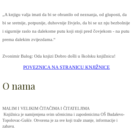
„A knjigu valja imati da bi se obranilo od neznanja, od gluposti, da
bi se sretnije, potpunije, duhovnije živjelo, da bi se uz nju bezbolnije
i sigurnije raslo na dalekome putu koji stoji pred čovjekom - na putu
prema dalekim zvijezdama.“
Zvonimir Balog: Oda knjizi Dobro došli u školsku knjižnicu!
POVEZNICA NA STRANICU KNJIŽNICE
O nama
MALIM I VELIKIM ČITAČIMA I ČITATELJIMA
Knjižnica je namijenjena svim učenicima i zaposlenicima OŠ Budaševo-
Topolovac-Gušće. Otvorena je za sve koji traže znanje, informacije i
zabavu.