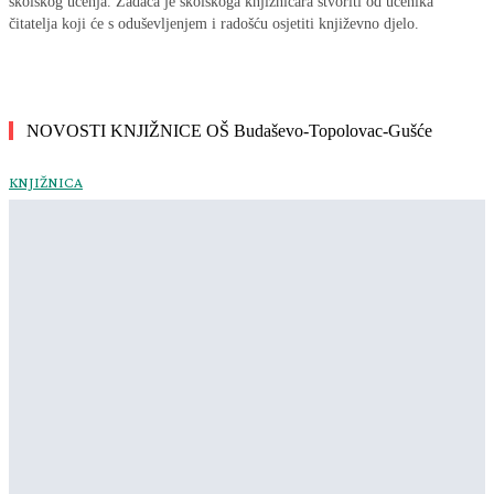
školskog učenja. Zadaća je školskoga knjižničara stvoriti od učenika
čitatelja koji će s oduševljenjem i radošću osjetiti književno djelo.
NOVOSTI KNJIŽNICE OŠ Budaševo-Topolovac-Gušće
KNJIŽNICA
Knjižna booka
Maja Bezuk
-
5. svibnja 2026.
KNJIŽNICA
Poziv – S KNJIGOM OD JUTRA
Maja Bezuk
-
22. travnja 2026.
KNJIŽNICA
Upoznajemo druge kulture
Maja Bezuk
-
12. veljače 2026.