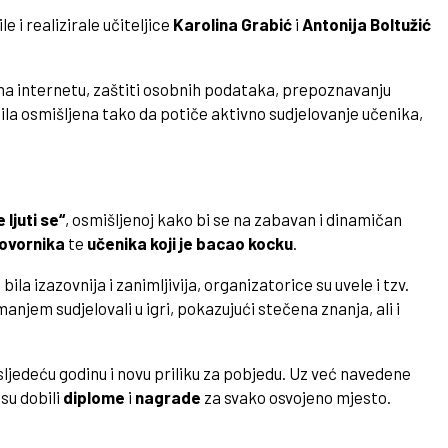
ile i realizirale učiteljice
Karolina Grabić
i
Antonija Boltužić
a na internetu, zaštiti osobnih podataka, prepoznavanju
bila osmišljena tako da potiče aktivno sudjelovanje učenika,
 ljuti se“
, osmišljenoj kako bi se na zabavan i dinamičan
ovornika
te
učenika koji je bacao kocku
.
ila izazovnija i zanimljivija, organizatorice su uvele i tzv.
anjem sudjelovali u igri, pokazujući stečena znanja, ali i
sljedeću godinu i novu priliku za pobjedu. Uz već navedene
 su dobili
diplome
i
nagrade
za svako osvojeno mjesto.