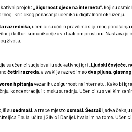
kativni projekt
„Sigurnost djece na internetu“
, koji su osmisl
vornog i kritičkog ponašanja učenika u digitalnom okruženju.
ata razrednika
, učenici su učili o pravilima sigurnog ponašanj
ilnoj i kulturi komunikacije u virtualnom prostoru. Nastava je 
og života.
gdje su učenici sudjelovali u edukativnoj igri
„Ljudski čovječe, ne
osno
četiri razreda
, a svaki je razred imao
dva pijuna
,
glasnog
orenih pitanja
vezanih uz sigurnost na internetu. Kako bi igra b
nju, koncentraciju i timsku suradnju. Učenici su s velikim zanim
jili su
sedmaši
, a treće mjesto
osmaši
.
Šestaši
jedva čekaju 
eljica Paula, učitelj Silvio i Danijel, hvala im na tome. Učenici