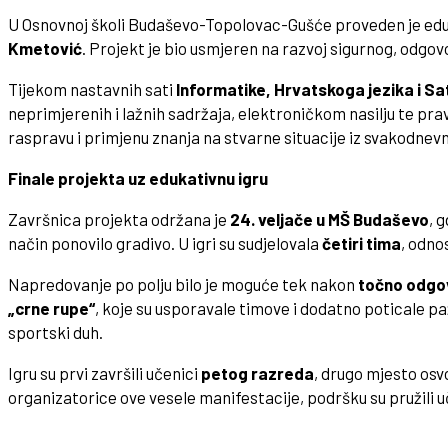
U Osnovnoj školi Budaševo-Topolovac-Gušće proveden je edu
Kmetović
. Projekt je bio usmjeren na razvoj sigurnog, odgo
Tijekom nastavnih sati
Informatike, Hrvatskoga jezika i S
neprimjerenih i lažnih sadržaja, elektroničkom nasilju te prav
raspravu i primjenu znanja na stvarne situacije iz svakodnevn
Finale projekta uz edukativnu igru
Završnica projekta održana je
24. veljače u MŠ Budaševo
, 
način ponovilo gradivo. U igri su sudjelovala
četiri tima
, odn
Napredovanje po polju bilo je moguće tek nakon
točno odgov
„crne rupe“
, koje su usporavale timove i dodatno poticale paž
sportski duh.
Igru su prvi završili učenici
petog razreda
, drugo mjesto osvo
organizatorice ove vesele manifestacije, podršku su pružili učit