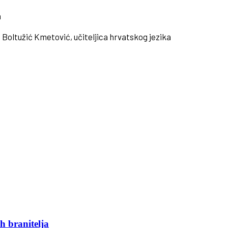
a
a Boltužić Kmetović, učiteljica hrvatskog jezika
h branitelja