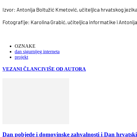
Izvor: Antonija Boltužić Kmetović, učiteljica hrvatskog jezik
Fotografije: Karolina Grabić, učiteljica informatike i Antonij
OZNAKE
dan sigurnijeg interneta
projekt
VEZANI ČLANCI
VIŠE OD AUTORA
Dan pobjede i domovinske zahvalnosti i Dan hrvatski