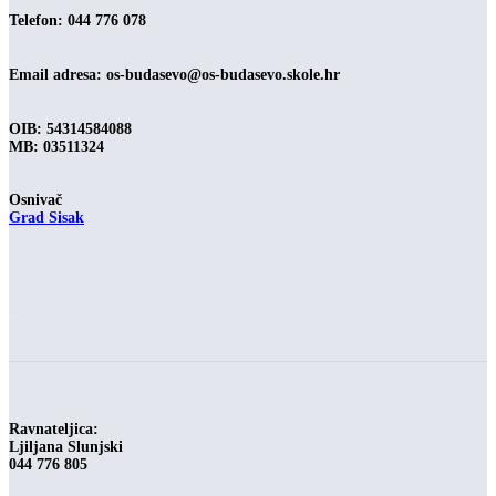
Telefon: 044 776 078
Email adresa:
os-budasevo@os-budasevo.skole.hr
OIB: 54314584088
MB: 03511324
Osnivač
Grad Sisak
-
Ravnateljica:
Ljiljana Slunjski
044 776 805