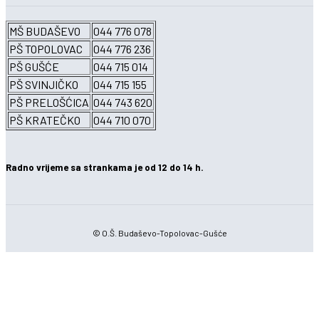
MŠ BUDAŠEVO
044 776 078
PŠ TOPOLOVAC
044 776 236
PŠ GUŠĆE
044 715 014
PŠ SVINJIČKO
044 715 155
PŠ PRELOŠĆICA
044 743 620
PŠ KRATEČKO
044 710 070
Radno vrijeme sa strankama je od 12 do 14 h.
© O.Š. Budaševo-Topolovac-Gušće