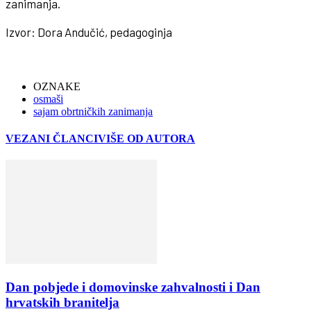
zanimanja.
Izvor: Dora Andučić, pedagoginja
OZNAKE
osmaši
sajam obrtničkih zanimanja
VEZANI ČLANCI
VIŠE OD AUTORA
Dan pobjede i domovinske zahvalnosti i Dan
hrvatskih branitelja