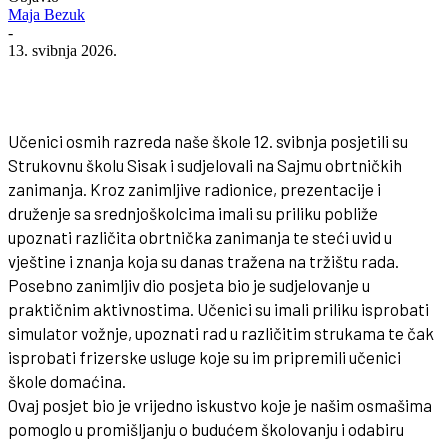
Maja Bezuk
-
13. svibnja 2026.
Facebook
WhatsApp
Viber
Email
Učenici osmih razreda naše škole 12. svibnja posjetili su
Strukovnu školu Sisak i sudjelovali na Sajmu obrtničkih
zanimanja. Kroz zanimljive radionice, prezentacije i
druženje sa srednjoškolcima imali su priliku pobliže
upoznati različita obrtnička zanimanja te steći uvid u
vještine i znanja koja su danas tražena na tržištu rada.
Posebno zanimljiv dio posjeta bio je sudjelovanje u
praktičnim aktivnostima. Učenici su imali priliku isprobati
simulator vožnje, upoznati rad u različitim strukama te čak
isprobati frizerske usluge koje su im pripremili učenici
škole domaćina.
Ovaj posjet bio je vrijedno iskustvo koje je našim osmašima
pomoglo u promišljanju o budućem školovanju i odabiru