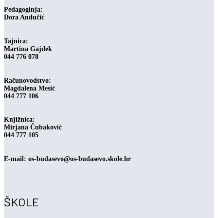
Pedagoginja:
Dora Andučić
Tajnica:
Martina Gajdek
044 776 078
Računovodstvo:
Magdalena Mesić
044 777 106
Knjižnica:
Mirjana Čubaković
044 777 105
E-mail: os-budasevo@os-budasevo.skole.hr
ŠKOLE