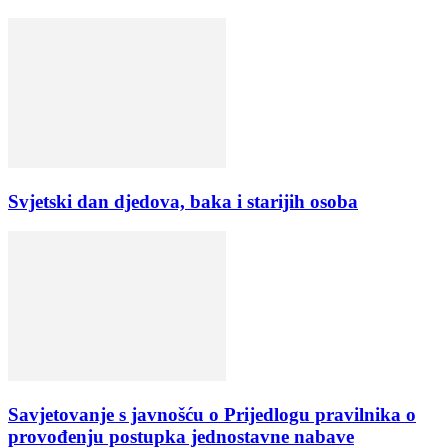
Svjetski dan djedova, baka i starijih osoba
Savjetovanje s javnošću o Prijedlogu pravilnika o
provođenju postupka jednostavne nabave