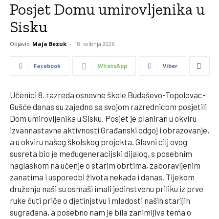
Posjet Domu umirovljenika u
Sisku
Objavio
Maja Bezuk
-
18. svibnja 2026.
Facebook
WhatsApp
Viber
Učenici 8. razreda osnovne škole Budaševo-Topolovac-
Gušće danas su zajedno sa svojom razrednicom posjetili
Dom umirovljenika u Sisku. Posjet je planiran u okviru
izvannastavne aktivnosti Građanski odgoj i obrazovanje,
a u okviru našeg školskog projekta. Glavni cilj ovog
susreta bio je međugeneracijski dijalog, s posebnim
naglaskom na učenje o starim obrtima, zaboravljenim
zanatima i usporedbi života nekada i danas. Tijekom
druženja naši su osmaši imali jedinstvenu priliku iz prve
ruke čuti priče o djetinjstvu i mladosti naših starijih
sugrađana, a posebno nam je bila zanimljiva tema o