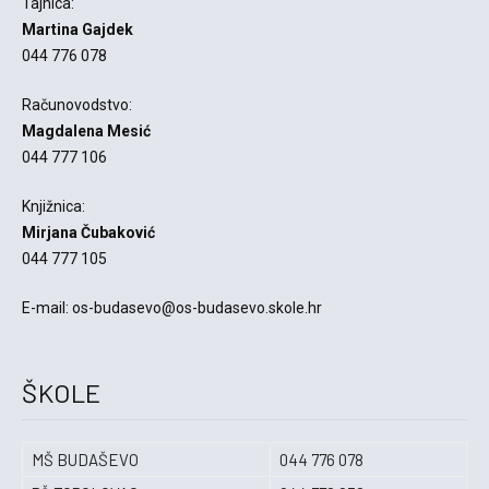
Tajnica:
Martina Gajdek
044 776 078
Računovodstvo:
Magdalena Mesić
044 777 106
Knjižnica:
Mirjana Čubaković
044 777 105
E-mail: os-budasevo@os-budasevo.skole.hr
ŠKOLE
MŠ BUDAŠEVO
044 776 078