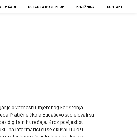
ATJEČAJI
KUTAK ZA RODITELJE
KNJIŽNICA
KONTAKTI
ljanje o važnosti umjerenog korištenja
zreda Matične škole Budaševo sudjelovali su
ez digitalnih uređaja. Kroz povijest su
u, na informatici su se okušali u ulozi
og grafoskopa oživjeli ulomak iz knjige