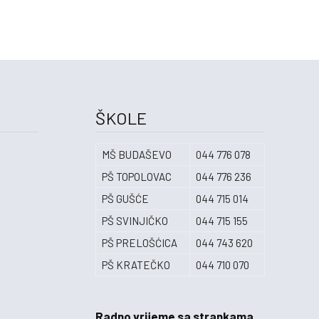
ŠKOLE
MŠ BUDAŠEVO
044 776 078
PŠ TOPOLOVAC
044 776 236
PŠ GUŠĆE
044 715 014
PŠ SVINJIČKO
044 715 155
PŠ PRELOŠĆICA
044 743 620
PŠ KRATEČKO
044 710 070
Radno vrijeme sa strankama