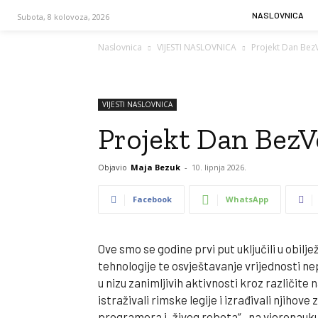
NASLOVNICA
Subota, 8 kolovoza, 2026
Naslovnica
VIJESTI NASLOVNICA
Projekt Dan Bez
VIJESTI NASLOVNICA
Projekt Dan BezV
Objavio
Maja Bezuk
-
10. lipnja 2026.
Facebook
WhatsApp
Ove smo se godine prvi put uključili u obil
tehnologije te osvještavanje vrijednosti n
u nizu zanimljivih aktivnosti kroz različit
istraživali rimske legije i izrađivali njiho
programera i „živog robota“, na vjeronauku 