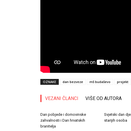
OZNAKE
dan bezveze
mš budaševo
projekt
VEZANI ČLANCI
VIŠE OD AUTORA
Dan pobjede i domovinske
Svjetski dan dje
zahvalnosti i Dan hrvatskih
starijih osoba
branitelja