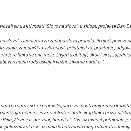
lovali su u aktivnosti “Slovo na slovo”, u sklopu projekta Dan 
o na slovo“. Učenici su za zadana slova pronalazili riječi poveza
ovanje, zajedništvo, iskrenost, prijateljstvo, praštanje, odgovo
imjere kako se ona može živjeti u obitelji, školi i široj zajednic
bavan način rada usvajali važne životne poruke.“
smo na satu lektire promišljajući o važnosti umjerenog korišten
držaja, učenici su koristili stari grafoskop kako bi izradili kaz
e Pilić „Mrvice iz dnevnog boravka“. Ova aktivnost potaknula je
 pokazali kako se uz malo kreativnosti mogu stvarati zanimljivi