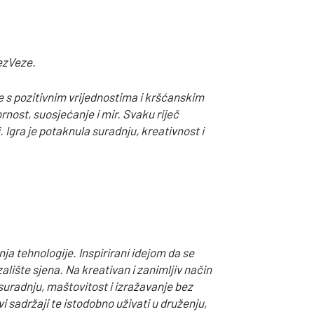
BezVeze.
ne s pozitivnim vrijednostima i kršćanskim
rnost, suosjećanje i mir. Svaku riječ
i. Igra je potaknula suradnju, kreativnost i
ja tehnologije. Inspirirani idejom da se
alište sjena. Na kreativan i zanimljiv način
 suradnju, maštovitost i izražavanje bez
 sadržaji te istodobno uživati u druženju,