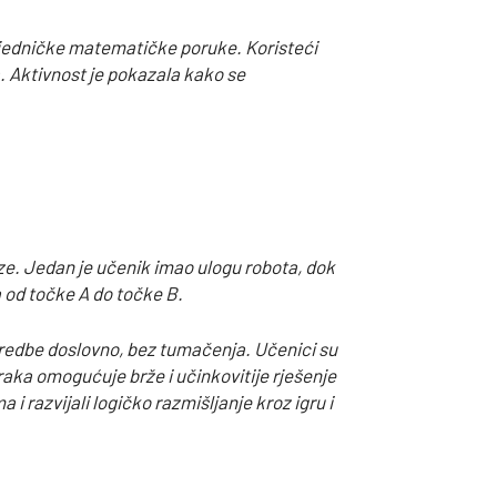
ajedničke matematičke poruke. Koristeći
a. Aktivnost je pokazala kako se
eze. Jedan je učenik imao ulogu robota, dok
a od točke A do točke B.
 naredbe doslovno, bez tumačenja. Učenici su
raka omogućuje brže i učinkovitije rješenje
 i razvijali logičko razmišljanje kroz igru i