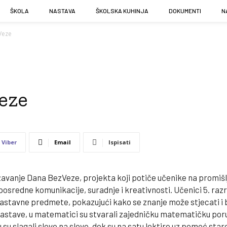
ŠKOLA
NASTAVA
ŠKOLSKA KUHINJA
DOKUMENTI
N
Veze
eze
Viber
Email
Ispisati
ježavanje Dana BezVeze, projekta koji potiče učenike na promiš
eposredne komunikacije, suradnje i kreativnosti. Učenici 5. ra
e nastavne predmete, pokazujući kako se znanje može stjecati i b
ve zastave, u matematici su stvarali zajedničku matematičku poruk
su slagali slovo na slovo, dok su na satu lektire uz pomoć star