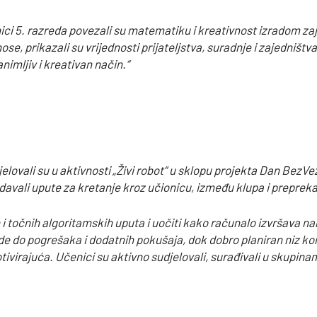
ici 5. razreda povezali su matematiku i kreativnost izradom z
e, prikazali su vrijednosti prijateljstva, suradnje i zajedništv
imljiv i kreativan način.“
elovali su u aktivnosti „Živi robot“ u sklopu projekta Dan BezV
mu davali upute za kretanje kroz učionicu, između klupa i preprek
ih i točnih algoritamskih uputa i uočiti kako računalo izvršava
de do pogrešaka i dodatnih pokušaja, dok dobro planiran niz ko
tivirajuća. Učenici su aktivno sudjelovali, surađivali u skupinama