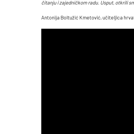
čitanju i zajedničkom radu. Usput, otkrili s
Antonija Boltužić Kmetović, učiteljica hrva