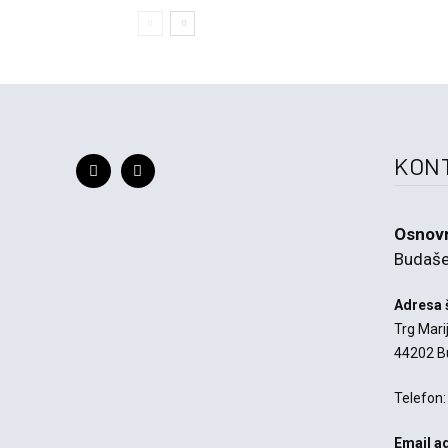
KON
Osnovn
Budaše
Adresa 
Trg Mari
44202 B
Telefon:
Email a