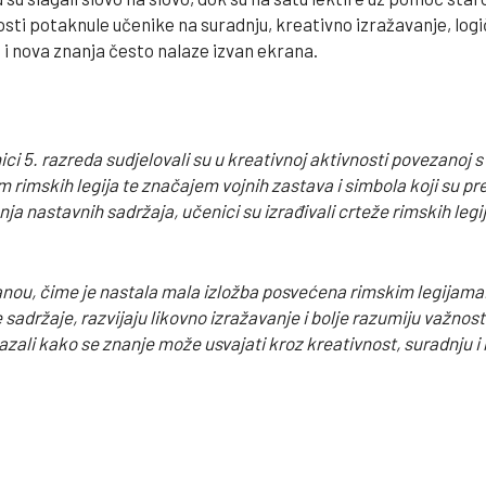
sti potaknule učenike na suradnju, kreativno izražavanje, logič
a i nova znanja često nalaze izvan ekrana.
i 5. razreda sudjelovali su u kreativnoj aktivnosti povezanoj 
rimskih legija te značajem vojnih zastava i simbola koji su pred
 nastavnih sadržaja, učenici su izrađivali crteže rimskih legijs
anou, čime je nastala mala izložba posvećena rimskim legijama
sadržaje, razvijaju likovno izražavanje i bolje razumiju važnost
okazali kako se znanje može usvajati kroz kreativnost, suradnju 