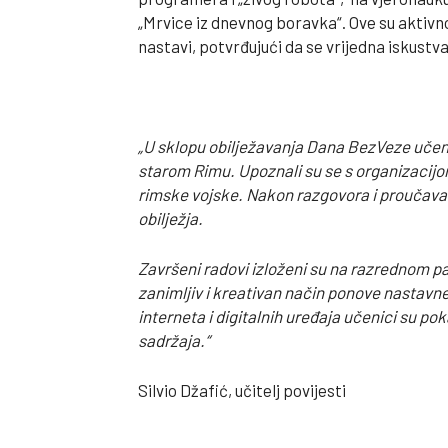
„Mrvice iz dnevnog boravka“. Ove su aktivno
nastavi, potvrđujući da se vrijedna iskustv
„U sklopu obilježavanja Dana BezVeze učenic
starom Rimu. Upoznali su se s organizacijom 
rimske vojske. Nakon razgovora i proučavanja
obilježja.
Završeni radovi izloženi su na razrednom p
zanimljiv i kreativan način ponove nastavne 
interneta i digitalnih uređaja učenici su p
sadržaja.“
Silvio Džafić, učitelj povijesti