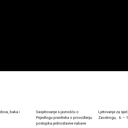
dova, baka i
Savjetovanje s javnošću o
Ljetovanje za sjeć
Prijedlogu pravilnika o provođenju
Zaostrogu, 6. – 1
postupka jednostavne nabave