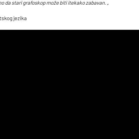
mo da stari grafoskop može biti itekako zabavan. „
tskog jezika