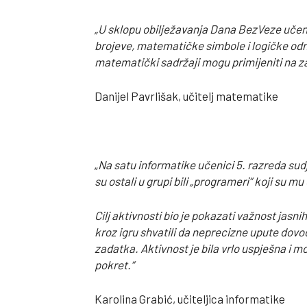
„U sklopu obilježavanja Dana BezVeze učen
brojeve, matematičke simbole i logičke odnos
matematički sadržaji mogu primijeniti na zan
Danijel Pavrlišak, učitelj matematike
„
Na satu informatike učenici 5. razreda sudj
su ostali u grupi bili „programeri“ koji su 
Cilj aktivnosti bio je pokazati važnost jasn
kroz igru shvatili da neprecizne upute dovo
zadatka. Aktivnost je bila vrlo uspješna i mo
pokret.“
Karolina Grabić, učiteljica informatike