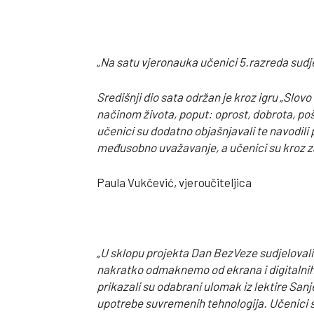
„
Na satu vjeronauka učenici 5.razreda sudje
Središnji dio sata održan je kroz igru „Slov
načinom života, poput: oprost, dobrota, pošt
učenici su dodatno objašnjavali te navodili pr
međusobno uvažavanje, a učenici su kroz za
Paula Vukčević, vjeroučiteljica
„U sklopu projekta Dan BezVeze sudjelovali 
nakratko odmaknemo od ekrana i digitalnih sa
prikazali su odabrani ulomak iz lektire Sanj
upotrebe suvremenih tehnologija. Učenici su