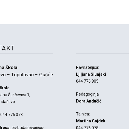
-
TAKT
a škola
Ravnateljica:
vo – Topolovac – Gušće
Ljiljana Slunjski
044 776 805
škole
Pedagoginja:
jana Šokčevića 1,
Dora Andučić
udaševo
Tajnica:
 044 776 078
Martina Gajdek
dresa:
os-budasevo@os-
044 776 078