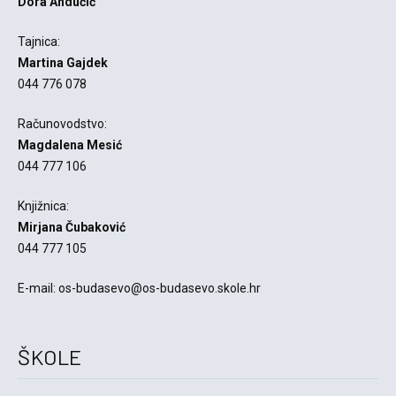
Dora Andučić
Tajnica:
Martina Gajdek
044 776 078
Računovodstvo:
Magdalena Mesić
044 777 106
Knjižnica:
Mirjana Čubaković
044 777 105
E-mail: os-budasevo@os-budasevo.skole.hr
ŠKOLE