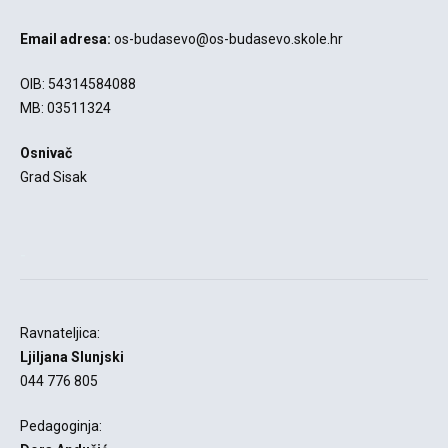
Email adresa:
os-budasevo@os-budasevo.skole.hr
OIB: 54314584088
MB: 03511324
Osnivač
Grad Sisak
-
Ravnateljica:
Ljiljana Slunjski
044 776 805
Pedagoginja: