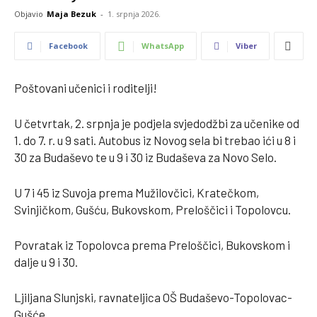
Objavio
Maja Bezuk
-
1. srpnja 2026.
Facebook
WhatsApp
Viber
Poštovani učenici i roditelji!
U četvrtak, 2. srpnja je podjela svjedodžbi za učenike od
1. do 7. r. u 9 sati. Autobus iz Novog sela bi trebao ići u 8 i
30 za Budaševo te u 9 i 30 iz Budaševa za Novo Selo.
U 7 i 45 iz Suvoja prema Mužilovčici, Kratečkom,
Svinjičkom, Gušću, Bukovskom, Preloščici i Topolovcu.
Povratak iz Topolovca prema Preloščici, Bukovskom i
dalje u 9 i 30.
Ljiljana Slunjski, ravnateljica OŠ Budaševo-Topolovac-
Gušće