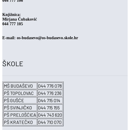
044 777 106
Knjižnica:
Mirjana Čubaković
044 777 105
E-mail: os-budasevo@os-budasevo.skole.hr
ŠKOLE
MŠ BUDAŠEVO
044 776 078
PŠ TOPOLOVAC
044 776 236
PŠ GUŠĆE
044 715 014
PŠ SVINJIČKO
044 715 155
PŠ PRELOŠĆICA
044 743 620
PŠ KRATEČKO
044 710 070