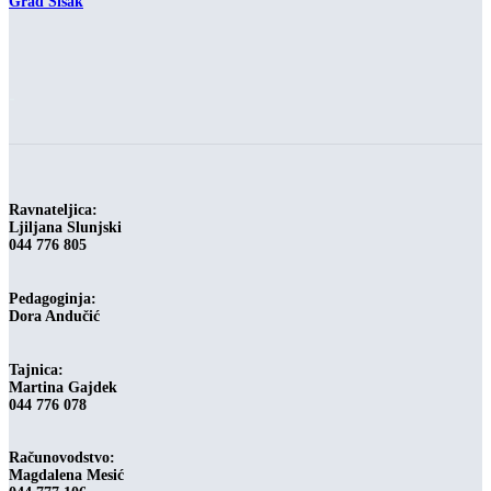
Grad Sisak
-
Ravnateljica:
Ljiljana Slunjski
044 776 805
Pedagoginja:
Dora Andučić
Tajnica:
Martina Gajdek
044 776 078
Računovodstvo:
Magdalena Mesić