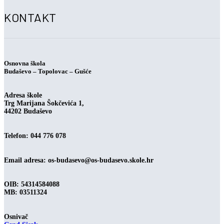
KONTAKT
Osnovna škola
Budaševo – Topolovac – Gušće
Adresa škole
Trg Marijana Šokčevića 1,
44202 Budaševo
Telefon: 044 776 078
Email adresa:
os-budasevo@os-budasevo.skole.hr
OIB: 54314584088
MB: 03511324
Osnivač