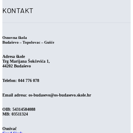
KONTAKT
Osnovna škola
Budaševo – Topolovac – Gušće
Adresa škole
Trg Marijana Šokčevića 1,
44202 Budaševo
Telefon: 044 776 078
Email adresa:
os-budasevo@os-budasevo.skole.hr
OIB: 54314584088
MB: 03511324
Osnivač