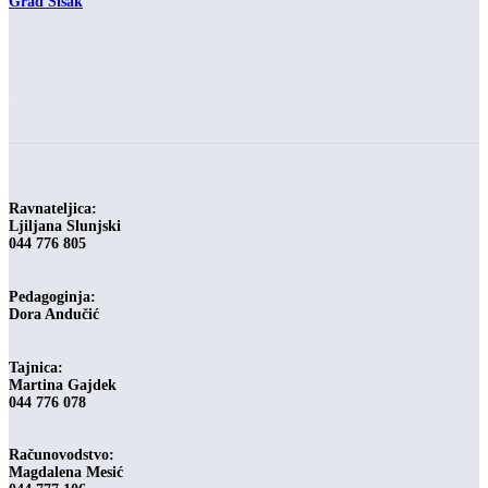
Grad Sisak
-
Ravnateljica:
Ljiljana Slunjski
044 776 805
Pedagoginja:
Dora Andučić
Tajnica:
Martina Gajdek
044 776 078
Računovodstvo:
Magdalena Mesić