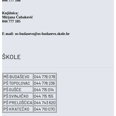
044 777 106
Knjižnica:
Mirjana Čubaković
044 777 105
E-mail: os-budasevo@os-budasevo.skole.hr
ŠKOLE
MŠ BUDAŠEVO
044 776 078
PŠ TOPOLOVAC
044 776 236
PŠ GUŠĆE
044 715 014
PŠ SVINJIČKO
044 715 155
PŠ PRELOŠĆICA
044 743 620
PŠ KRATEČKO
044 710 070