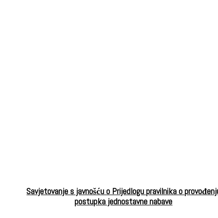
Savjetovanje s javnošću o Prijedlogu pravilnika o provođenj
postupka jednostavne nabave