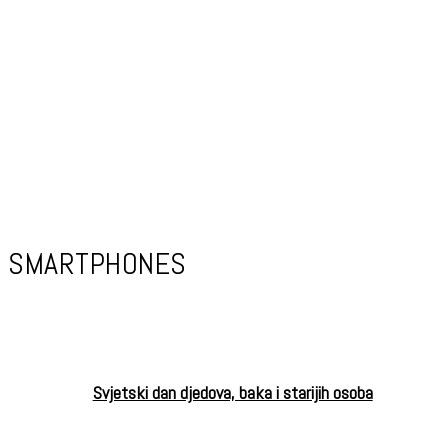
SMARTPHONES
Svjetski dan djedova, baka i starijih osoba