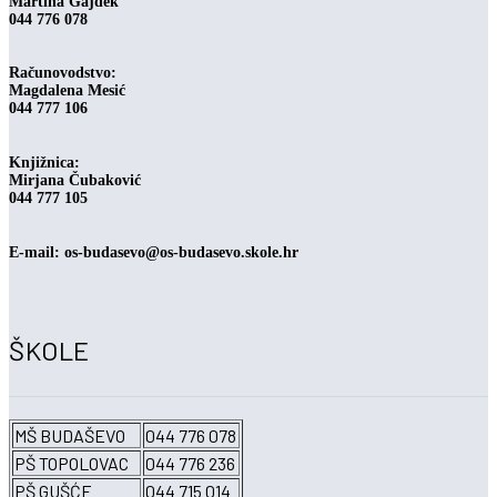
Martina Gajdek
044 776 078
Računovodstvo:
Magdalena Mesić
044 777 106
Knjižnica:
Mirjana Čubaković
044 777 105
E-mail: os-budasevo@os-budasevo.skole.hr
ŠKOLE
MŠ BUDAŠEVO
044 776 078
PŠ TOPOLOVAC
044 776 236
PŠ GUŠĆE
044 715 014