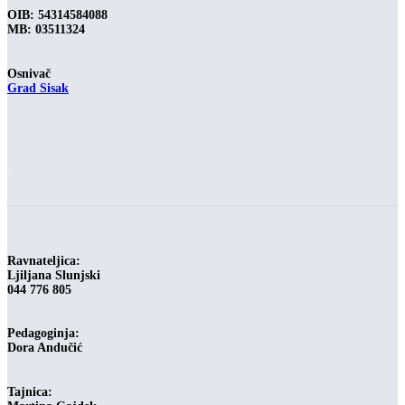
OIB: 54314584088
MB: 03511324
Osnivač
Grad Sisak
-
Ravnateljica:
Ljiljana Slunjski
044 776 805
Pedagoginja:
Dora Andučić
Tajnica: