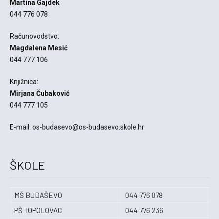
Martina Gajdek
044 776 078
Računovodstvo:
Magdalena Mesić
044 777 106
Knjižnica:
Mirjana Čubaković
044 777 105
E-mail: os-budasevo@os-budasevo.skole.hr
ŠKOLE
MŠ BUDAŠEVO
044 776 078
PŠ TOPOLOVAC
044 776 236