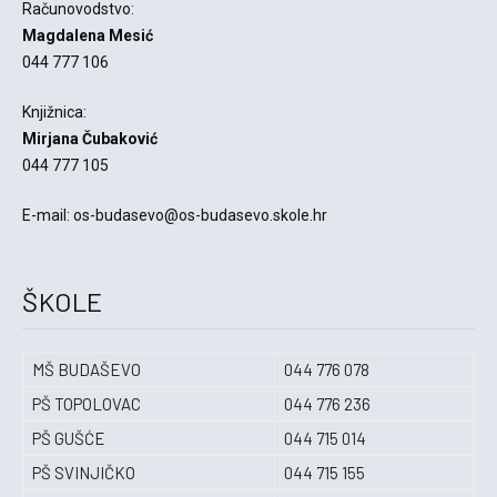
Računovodstvo:
Magdalena Mesić
044 777 106
Knjižnica:
Mirjana Čubaković
044 777 105
E-mail: os-budasevo@os-budasevo.skole.hr
ŠKOLE
MŠ BUDAŠEVO
044 776 078
PŠ TOPOLOVAC
044 776 236
PŠ GUŠĆE
044 715 014
PŠ SVINJIČKO
044 715 155