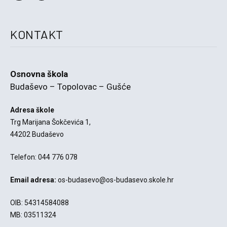
KONTAKT
Osnovna škola
Budaševo – Topolovac – Gušće
Adresa škole
Trg Marijana Šokčevića 1,
44202 Budaševo
Telefon: 044 776 078
Email adresa:
os-budasevo@os-budasevo.skole.hr
OIB: 54314584088
MB: 03511324