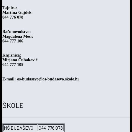
Tajnica:
Martina Gajdek
044 776 078
Računovodstvo:
Magdalena Mesić
044 777 106
Knjižnica:
Mirjana Čubaković
044 777 105
E-mail: os-budasevo@os-budasevo.skole.hr
ŠKOLE
MŠ BUDAŠEVO
044 776 078