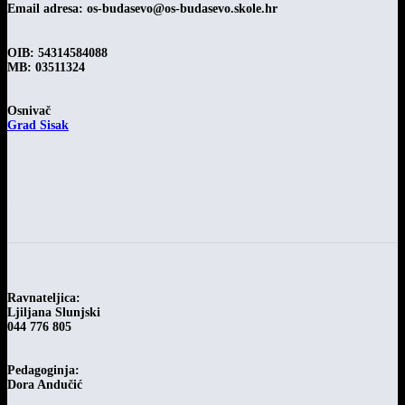
Email adresa:
os-budasevo@os-budasevo.skole.hr
OIB: 54314584088
MB: 03511324
Osnivač
Grad Sisak
-
Ravnateljica:
Ljiljana Slunjski
044 776 805
Pedagoginja:
Dora Andučić