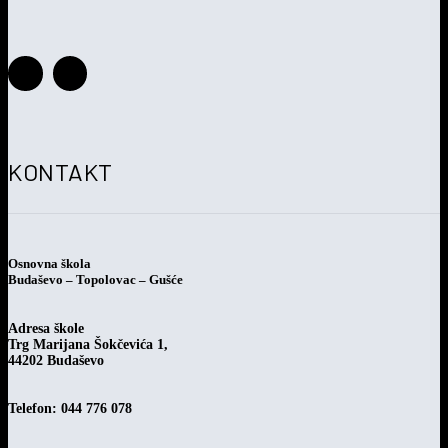
Savjetovanje s javnošću o Prijedlogu pravilnika o provođenju
postupka jednostavne nabave
KONTAKT
Osnovna škola
Budaševo – Topolovac – Gušće
Adresa škole
Trg Marijana Šokčevića 1,
44202 Budaševo
Telefon: 044 776 078