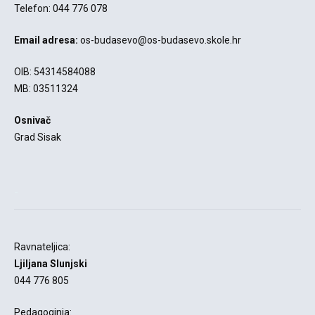
Telefon: 044 776 078
Email adresa:
os-budasevo@os-budasevo.skole.hr
OIB: 54314584088
MB: 03511324
Osnivač
Grad Sisak
-
Ravnateljica:
Ljiljana Slunjski
044 776 805
Pedagoginja: