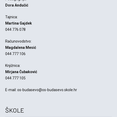
Dora Andučić
Tajnica:
Martina Gajdek
044 776 078
Računovodstvo:
Magdalena Mesić
044 777 106
Knjižnica:
Mirjana Čubaković
044 777 105
E-mail: os-budasevo@os-budasevo.skole.hr
ŠKOLE