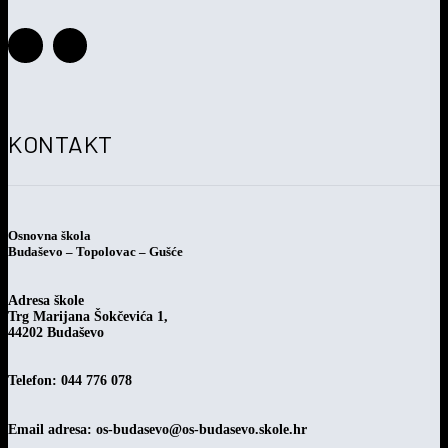
postupka jednostavne nabave
KONTAKT
Osnovna škola
Budaševo – Topolovac – Gušće
Adresa škole
Trg Marijana Šokčevića 1,
44202 Budaševo
Telefon: 044 776 078
Email adresa:
os-budasevo@os-budasevo.skole.hr