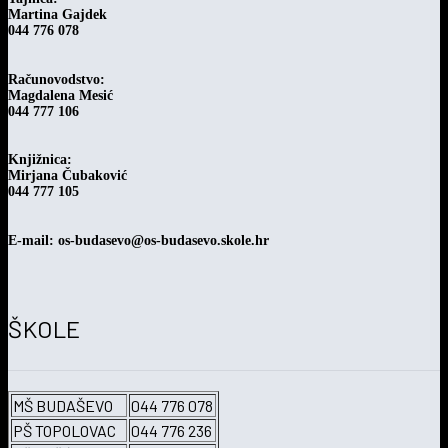
Martina Gajdek
044 776 078
Računovodstvo:
Magdalena Mesić
044 777 106
Knjižnica:
Mirjana Čubaković
044 777 105
E-mail: os-budasevo@os-budasevo.skole.hr
ŠKOLE
MŠ BUDAŠEVO
044 776 078
PŠ TOPOLOVAC
044 776 236