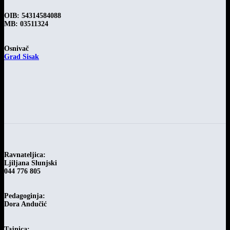
OIB: 54314584088
MB: 03511324
Osnivač
Grad Sisak
-
Ravnateljica:
Ljiljana Slunjski
044 776 805
Pedagoginja:
Dora Andučić
Tajnica: