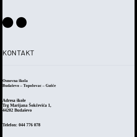
Savjetovanje s javnošću o Prijedlogu pravilnika o provođenju
postupka jednostavne nabave
KONTAKT
Osnovna škola
Budaševo – Topolovac – Gušće
Adresa škole
Trg Marijana Šokčevića 1,
44202 Budaševo
Telefon: 044 776 078