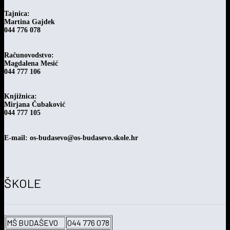
Tajnica:
Martina Gajdek
044 776 078
Računovodstvo:
Magdalena Mesić
044 777 106
Knjižnica:
Mirjana Čubaković
044 777 105
E-mail: os-budasevo@os-budasevo.skole.hr
ŠKOLE
MŠ BUDAŠEVO
044 776 078