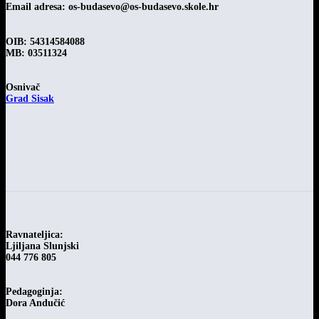
Email adresa:
os-budasevo@os-budasevo.skole.hr
OIB: 54314584088
MB: 03511324
Osnivač
Grad Sisak
-
Ravnateljica:
Ljiljana Slunjski
044 776 805
Pedagoginja:
Dora Andučić