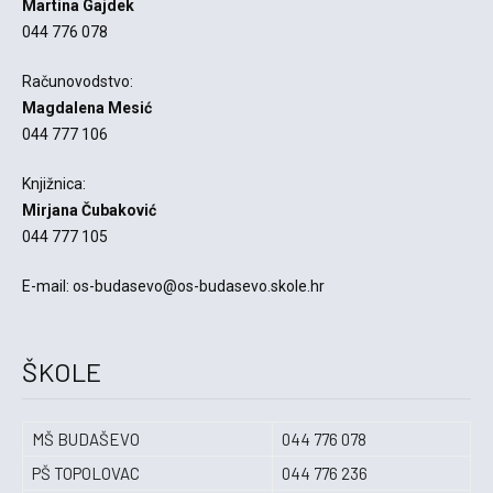
Martina Gajdek
044 776 078
Računovodstvo:
Magdalena Mesić
044 777 106
Knjižnica:
Mirjana Čubaković
044 777 105
E-mail: os-budasevo@os-budasevo.skole.hr
ŠKOLE
MŠ BUDAŠEVO
044 776 078
PŠ TOPOLOVAC
044 776 236