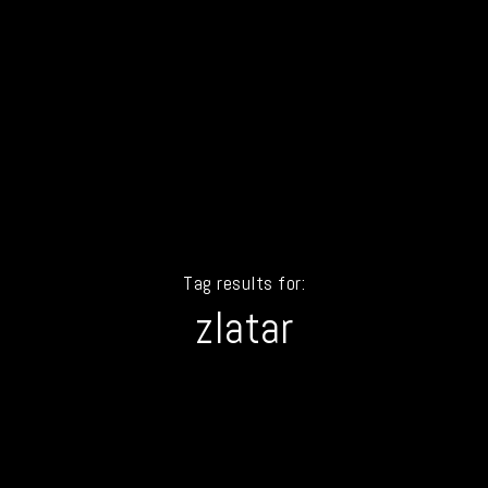
Tag results for:
zlatar