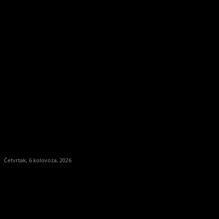
Četvrtak, 6 kolovoza, 2026
NASLOVNICA