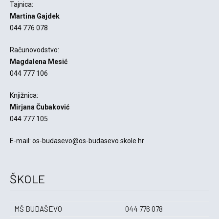
Tajnica:
Martina Gajdek
044 776 078
Računovodstvo:
Magdalena Mesić
044 777 106
Knjižnica:
Mirjana Čubaković
044 777 105
E-mail: os-budasevo@os-budasevo.skole.hr
ŠKOLE
MŠ BUDAŠEVO
044 776 078