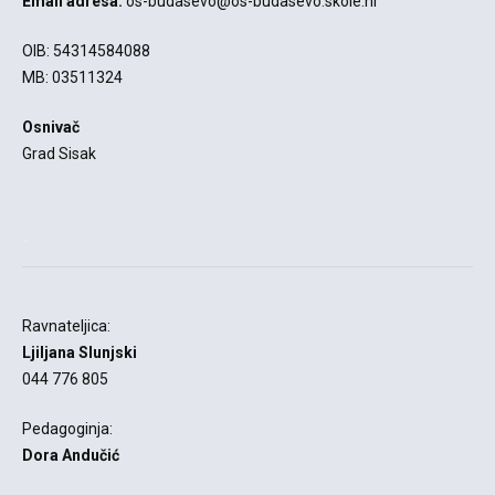
Email adresa:
os-budasevo@os-budasevo.skole.hr
OIB: 54314584088
MB: 03511324
Osnivač
Grad Sisak
-
Ravnateljica:
Ljiljana Slunjski
044 776 805
Pedagoginja:
Dora Andučić