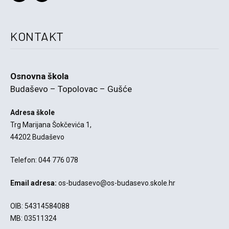
KONTAKT
Osnovna škola
Budaševo – Topolovac – Gušće
Adresa škole
Trg Marijana Šokčevića 1,
44202 Budaševo
Telefon: 044 776 078
Email adresa:
os-budasevo@os-budasevo.skole.hr
OIB: 54314584088
MB: 03511324