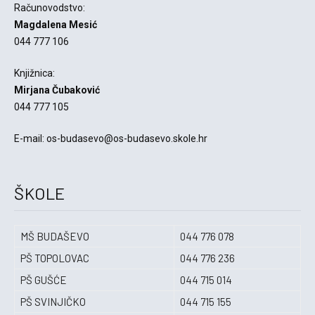
Računovodstvo:
Magdalena Mesić
044 777 106
Knjižnica:
Mirjana Čubaković
044 777 105
E-mail: os-budasevo@os-budasevo.skole.hr
ŠKOLE
MŠ BUDAŠEVO
044 776 078
PŠ TOPOLOVAC
044 776 236
PŠ GUŠĆE
044 715 014
PŠ SVINJIČKO
044 715 155