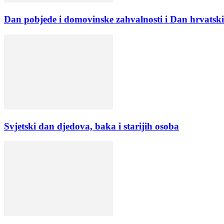
Dan pobjede i domovinske zahvalnosti i Dan hrvatski
Svjetski dan djedova, baka i starijih osoba