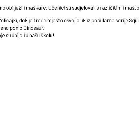
 obilježili maškare. Učenici su sudjelovali s različitim i mašt
licajki, dok je treće mjesto osvojio lik iz popularne serije Sq
nosno ponio Dinosaur.
e su unijeli u našu školu!