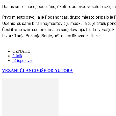
Danas smo u našoj područnoj školi Topolovac veselo i razigrano
Prvo mjesto osvojila je Pocahontas, drugo mjesto pripalo je Po
Učenici su sami birali najmaštovitiju masku, a tu je titulu po
Čestitamo svim sudionicima na sudjelovanju, trudu i veselju koj
Izvor: Tanja Peronja Begić, učiteljica likovne kulture
OZNAKE
fašnik
pš topolovac
VEZANI ČLANCI
VIŠE OD AUTORA