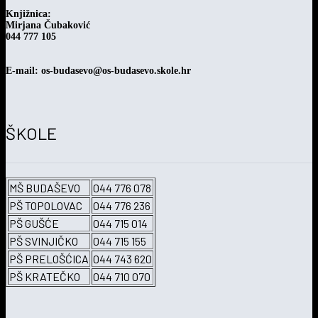
Knjižnica:
Mirjana Čubaković
044 777 105
E-mail: os-budasevo@os-budasevo.skole.hr
ŠKOLE
MŠ BUDAŠEVO
044 776 078
PŠ TOPOLOVAC
044 776 236
PŠ GUŠĆE
044 715 014
PŠ SVINJIČKO
044 715 155
PŠ PRELOŠĆICA
044 743 620
PŠ KRATEČKO
044 710 070