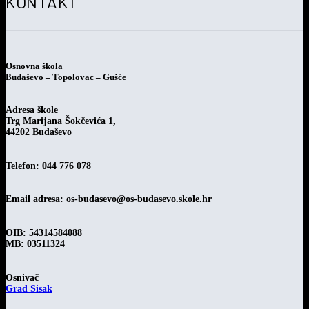
KONTAKT
Osnovna škola
Budaševo – Topolovac – Gušće
Adresa škole
Trg Marijana Šokčevića 1,
44202 Budaševo
Telefon: 044 776 078
Email adresa:
os-budasevo@os-budasevo.skole.hr
OIB: 54314584088
MB: 03511324
Osnivač
Grad Sisak