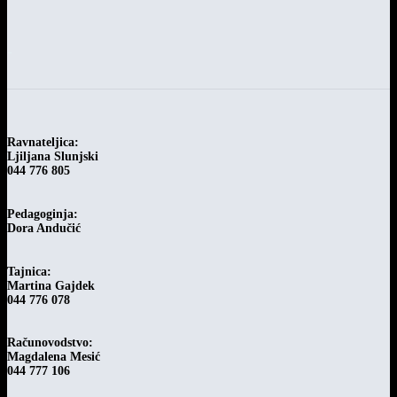
-
Ravnateljica:
Ljiljana Slunjski
044 776 805
Pedagoginja:
Dora Andučić
Tajnica:
Martina Gajdek
044 776 078
Računovodstvo:
Magdalena Mesić
044 777 106