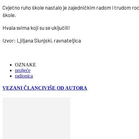
Cvjetno ruho škole nastalo je zajedničkim radom i trudom roditel
škole.
Hvala svima koji su se uključili!
Izvor: Ljiljana Slunjski, ravnateljica
OZNAKE
proljeće
radionica
VEZANI ČLANCI
VIŠE OD AUTORA