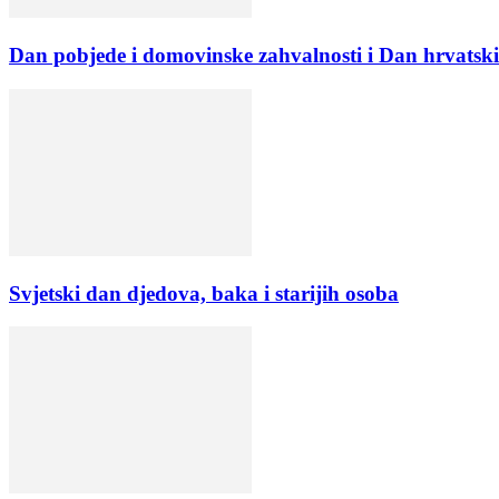
Dan pobjede i domovinske zahvalnosti i Dan hrvatski
Svjetski dan djedova, baka i starijih osoba