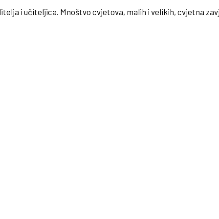
ja i učiteljica. Mnoštvo cvjetova, malih i velikih, cvjetna zavje