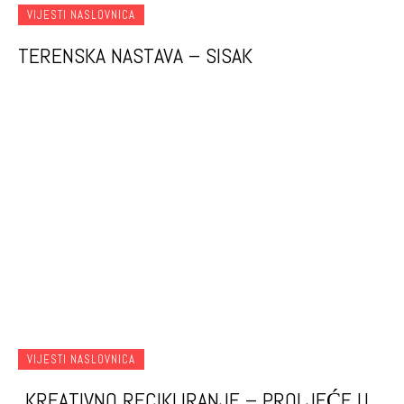
VIJESTI NASLOVNICA
TERENSKA NASTAVA – SISAK
VIJESTI NASLOVNICA
„KREATIVNO RECIKLIRANJE – PROLJEĆE U