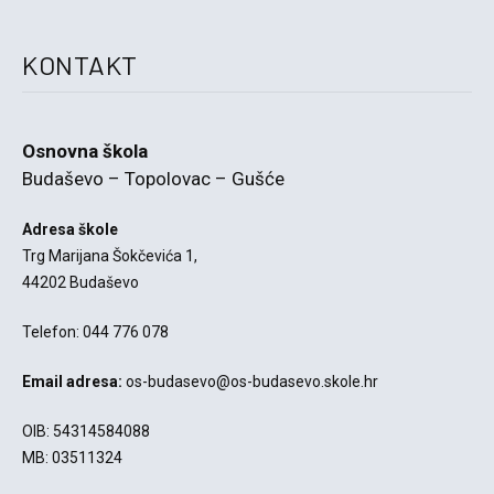
KONTAKT
Osnovna škola
Budaševo – Topolovac – Gušće
Adresa škole
Trg Marijana Šokčevića 1,
44202 Budaševo
Telefon: 044 776 078
Email adresa:
os-budasevo@os-budasevo.skole.hr
OIB: 54314584088
MB: 03511324