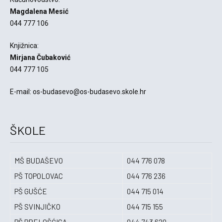
Magdalena Mesić
044 777 106
Knjižnica:
Mirjana Čubaković
044 777 105
E-mail: os-budasevo@os-budasevo.skole.hr
ŠKOLE
MŠ BUDAŠEVO
044 776 078
PŠ TOPOLOVAC
044 776 236
PŠ GUŠĆE
044 715 014
PŠ SVINJIČKO
044 715 155