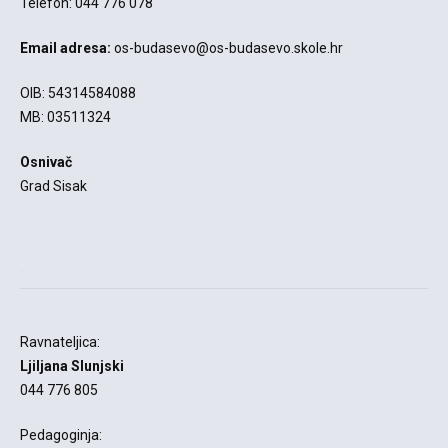
Telefon: 044 776 078
Email adresa:
os-budasevo@os-budasevo.skole.hr
OIB: 54314584088
MB: 03511324
Osnivač
Grad Sisak
-
Ravnateljica:
Ljiljana Slunjski
044 776 805
Pedagoginja: