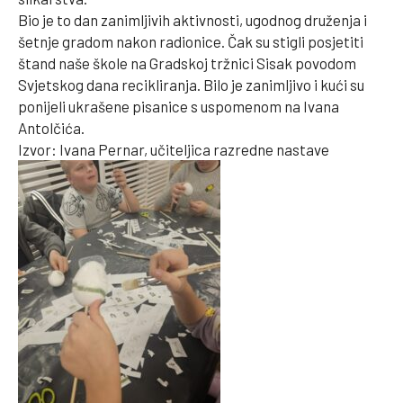
Bio je to dan zanimljivih aktivnosti, ugodnog druženja i
šetnje gradom nakon radionice. Čak su stigli posjetiti
štand naše škole na Gradskoj tržnici Sisak povodom
Svjetskog dana recikliranja. Bilo je zanimljivo i kući su
ponijeli ukrašene pisanice s uspomenom na Ivana
Antolčića.
Izvor: Ivana Pernar, učiteljica razredne nastave