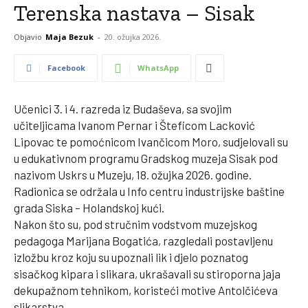
Terenska nastava – Sisak
Objavio
Maja Bezuk
-
20. ožujka 2026.
Facebook
WhatsApp
Učenici 3. i 4. razreda iz Budaševa, sa svojim
učiteljicama Ivanom Pernar i Šteficom Lacković
Lipovac te pomoćnicom Ivančicom Moro, sudjelovali su
u edukativnom programu Gradskog muzeja Sisak pod
nazivom Uskrs u Muzeju, 18. ožujka 2026. godine.
Radionica se održala u Info centru industrijske baštine
grada Siska – Holandskoj kući.
Nakon što su, pod stručnim vodstvom muzejskog
pedagoga Marijana Bogatića, razgledali postavljenu
izložbu kroz koju su upoznali lik i djelo poznatog
sisačkog kipara i slikara, ukrašavali su stiroporna jaja
dekupažnom tehnikom, koristeći motive Antolčićeva
slikarstva.