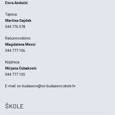
Dora Andučić
Tajnica:
Martina Gajdek
044 776 078
Računovodstvo:
Magdalena Mesić
044 777 106
Knjižnica:
Mirjana Čubaković
044 777 105
E-mail: os-budasevo@os-budasevo.skole.hr
ŠKOLE