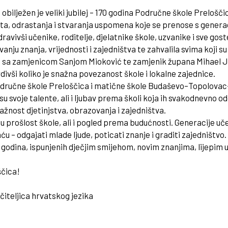
lježen je veliki jubilej – 170 godina Područne škole Preloščic
eta, odrastanja i stvaranja uspomena koje se prenose s generac
dravivši učenike, roditelje, djelatnike škole, uzvanike i sve go
nju znanja, vrijednosti i zajedništva te zahvalila svima koji su 
 sa zamjenicom Sanjom Mioković te zamjenik župana Mihael Jur
tvrdivši koliko je snažna povezanost škole i lokalne zajednice.
odručne škole Preloščica i matične škole Budaševo–Topolovac–
voje talente, ali i ljubav prema školi koja ih svakodnevno odga
ažnost djetinjstva, obrazovanja i zajedništva.
atu prošlost škole, ali i pogled prema budućnosti. Generacije u
ću – odgajati mlade ljude, poticati znanje i graditi zajedništvo.
 godina, ispunjenih dječjim smijehom, novim znanjima, lijepi
ščica!
čiteljica hrvatskog jezika