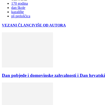
170 godina
dan škole
kazalište
pš prelošćica
VEZANI ČLANCI
VIŠE OD AUTORA
Dan pobjede i domovinske zahvalnosti i Dan hrvatski