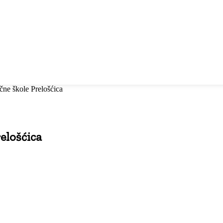
ne škole Prelošćica
elošćica
Ispisati