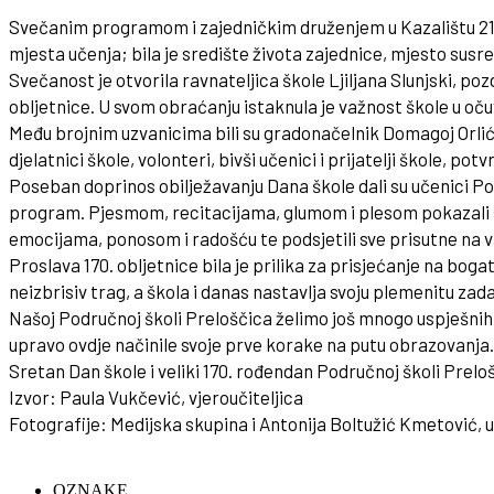
Svečanim programom i zajedničkim druženjem u Kazalištu 21 obi
mjesta učenja; bila je središte života zajednice, mjesto susr
Svečanost je otvorila ravnateljica škole Ljiljana Slunjski, poz
obljetnice. U svom obraćanju istaknula je važnost škole u očuva
Među brojnim uzvanicima bili su gradonačelnik Domagoj Orlić
djelatnici škole, volonteri, bivši učenici i prijatelji škole, po
Poseban doprinos obilježavanju Dana škole dali su učenici P
program. Pjesmom, recitacijama, glumom i plesom pokazali su s
emocijama, ponosom i radošću te podsjetili sve prisutne na v
Proslava 170. obljetnice bila je prilika za prisjećanje na bog
neizbrisiv trag, a škola i danas nastavlja svoju plemenitu zada
Našoj Područnoj školi Preloščica želimo još mnogo uspješnih
upravo ovdje načinile svoje prve korake na putu obrazovanja.
Sretan Dan škole i veliki 170. rođendan Područnoj školi Prelo
Izvor: Paula Vukčević, vjeroučiteljica
Fotografije: Medijska skupina i Antonija Boltužić Kmetović, u
OZNAKE