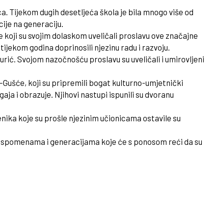
a. Tijekom dugih desetljeća škola je bila mnogo više od
ije na generaciju.
ste koji su svojim dolaskom uveličali proslavu ove značajne
tijekom godina doprinosili njezinu radu i razvoju.
ić. Svojom nazočnošću proslavu su uveličali i umirovljeni
Gušće, koji su pripremili bogat kulturno-umjetnički
ja i obrazuje. Njihovi nastupi ispunili su dvoranu
čenika koje su prošle njezinim učionicama ostavile su
m uspomenama i generacijama koje će s ponosom reći da su