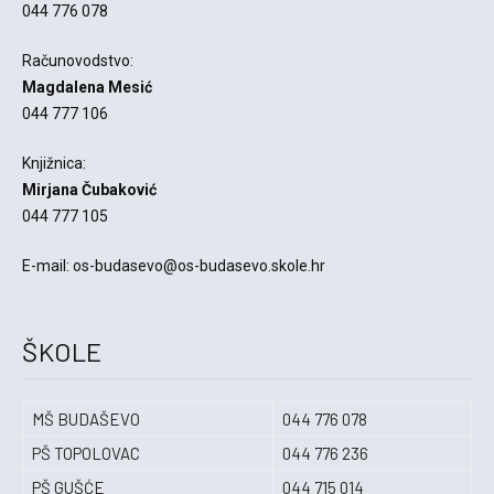
044 776 078
Računovodstvo:
Magdalena Mesić
044 777 106
Knjižnica:
Mirjana Čubaković
044 777 105
E-mail: os-budasevo@os-budasevo.skole.hr
ŠKOLE
MŠ BUDAŠEVO
044 776 078
PŠ TOPOLOVAC
044 776 236
PŠ GUŠĆE
044 715 014