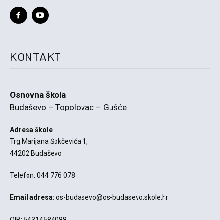
KONTAKT
Osnovna škola
Budaševo – Topolovac – Gušće
Adresa škole
Trg Marijana Šokčevića 1,
44202 Budaševo
Telefon: 044 776 078
Email adresa:
os-budasevo@os-budasevo.skole.hr
OIB: 54314584088