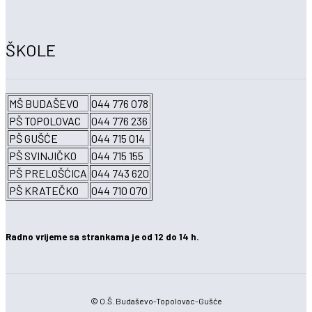
ŠKOLE
MŠ BUDAŠEVO
044 776 078
PŠ TOPOLOVAC
044 776 236
PŠ GUŠĆE
044 715 014
PŠ SVINJIČKO
044 715 155
PŠ PRELOŠĆICA
044 743 620
PŠ KRATEČKO
044 710 070
Radno vrijeme sa strankama je od 12 do 14 h.
© O.Š. Budaševo-Topolovac-Gušće