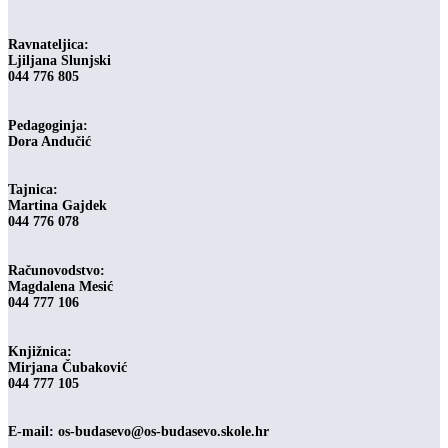
Ravnateljica:
Ljiljana Slunjski
044 776 805
Pedagoginja:
Dora Andučić
Tajnica:
Martina Gajdek
044 776 078
Računovodstvo:
Magdalena Mesić
044 777 106
Knjižnica:
Mirjana Čubaković
044 777 105
E-mail: os-budasevo@os-budasevo.skole.hr