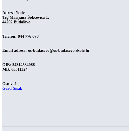
Adresa škole
Trg Marijana Šokčevića 1,
44202 Budaševo
Telefon: 044 776 078
Email adresa:
os-budasevo@os-budasevo.skole.hr
OIB: 54314584088
MB: 03511324
Osnivač
Grad Sisak
-