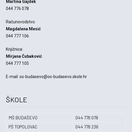
Martina Gajdek
044 776 078
Računovodstvo:
Magdalena Mesić
044 777 106
Knjižnica:
Mirjana Čubaković
044 777 105
E-mail: os-budasevo@os-budasevo.skole.hr
ŠKOLE
MŠ BUDAŠEVO
044 776 078
PŠ TOPOLOVAC
044 776 236