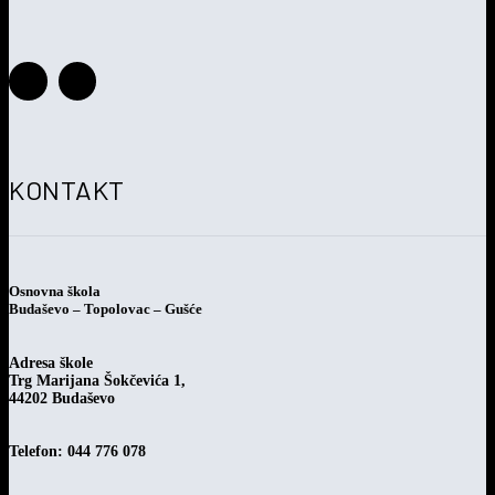
Savjetovanje s javnošću o Prijedlogu pravilnika o provođenju
postupka jednostavne nabave
KONTAKT
Osnovna škola
Budaševo – Topolovac – Gušće
Adresa škole
Trg Marijana Šokčevića 1,
44202 Budaševo
Telefon: 044 776 078