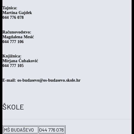
Tajnica:
Martina Gajdek
044 776 078
Računovodstvo:
Magdalena Mesić
044 777 106
Knjižnica:
Mirjana Čubaković
044 777 105
E-mail: os-budasevo@os-budasevo.skole.hr
ŠKOLE
MŠ BUDAŠEVO
044 776 078