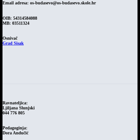
Email adresa:
os-budasevo@os-budasevo.skole.hr
OIB: 54314584088
MB: 03511324
Osnivač
Grad Sisak
-
Ravnateljica:
Ljiljana Slunjski
044 776 805
Pedagoginja:
Dora Andučić