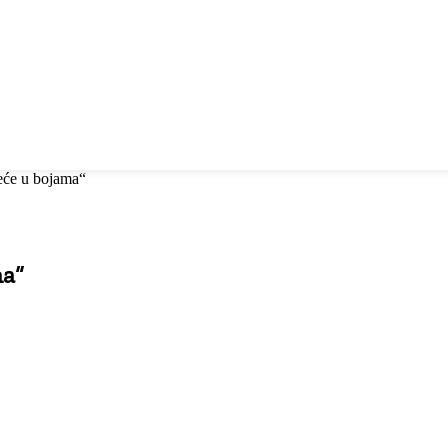
jeće u bojama“
ma“
Ispisati