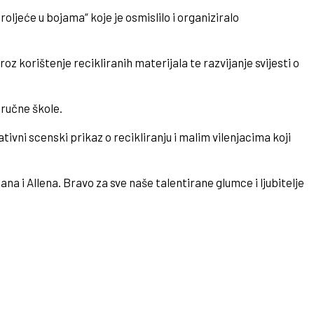
oljeće u bojama“ koje je osmislilo i organiziralo
z korištenje recikliranih materijala te razvijanje svijesti o
dručne škole.
tivni scenski prikaz o recikliranju i malim vilenjacima koji
Hana i Allena. Bravo za sve naše talentirane glumce i ljubitelje