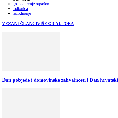
gospodarenje otpadom
radionica
recikliranje
VEZANI ČLANCI
VIŠE OD AUTORA
Dan pobjede i domovinske zahvalnosti i Dan hrvatski