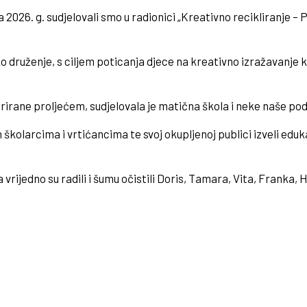
026. g. sudjelovali smo u radionici „Kreativno recikliranje – Pr
 druženje, s ciljem poticanja djece na kreativno izražavanje kro
pirirane proljećem, sudjelovala je matična škola i neke naše po
školarcima i vrtićancima te svoj okupljenoj publici izveli eduka
 vrijedno su radili i šumu očistili Doris, Tamara, Vita, Franka, 