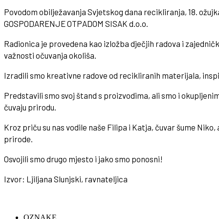
Povodom obilježavanja Svjetskog dana recikliranja, 18. ožujka 2
GOSPODARENJE OTPADOM SISAK d.o.o.
Radionica je provedena kao izložba dječjih radova i zajedničko
važnosti očuvanja okoliša.
Izradili smo kreativne radove od recikliranih materijala, ins
Predstavili smo svoj štand s proizvodima, ali smo i okupljenim 
čuvaju prirodu.
Kroz priču su nas vodile naše Filipa i Katja, čuvar šume Niko, a
prirode.
Osvojili smo drugo mjesto i jako smo ponosni!
Izvor: Ljiljana Slunjski, ravnateljica
OZNAKE