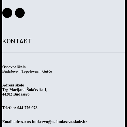
postupka jednostavne nabave
KONTAKT
Osnovna škola
Budaševo – Topolovac – Gušće
Adresa škole
Trg Marijana Šokčevića 1,
44202 Budaševo
Telefon: 044 776 078
Email adresa:
os-budasevo@os-budasevo.skole.hr