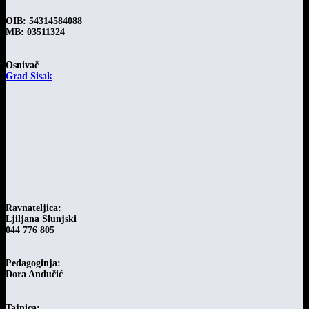
OIB: 54314584088
MB: 03511324
Osnivač
Grad Sisak
-
Ravnateljica:
Ljiljana Slunjski
044 776 805
Pedagoginja:
Dora Andučić
Tajnica: