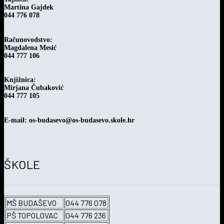
Martina Gajdek
044 776 078
Računovodstvo:
Magdalena Mesić
044 777 106
Knjižnica:
Mirjana Čubaković
044 777 105
E-mail: os-budasevo@os-budasevo.skole.hr
ŠKOLE
MŠ BUDAŠEVO
044 776 078
PŠ TOPOLOVAC
044 776 236